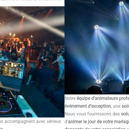
Notre
équipe d’animateurs prof
évènement d’exception
, une
soi
Nous vous fournissons des
solu
s accompagnent avec sérieux
d’
animer le jour de votre mariag