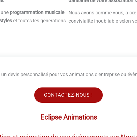
te
.
dansante de votre association
s
 une
programmation musicale
Nous avons comme vous, à cœur
styles
et toutes les générations.
convivialité inoubliable selon 
r un devis personnalisé pour vos animations d'entreprise ou évè
CONTACTEZ-NOUS !
Eclipse Animations