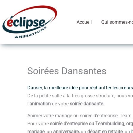
Aller
au
contenu
Accueil
Qui sommes-n
Soirées Dansantes
Danser, la meilleure idée pour réchauffer les cœur
De la petite salle à la très grosse structure, nous v
l’
animation
de votre
soirée dansante.
Animer votre mariage ou soirée d’entreprise, Team
Pour votre
soirée d’entreprise ou Teambuilding
,
org
mariage
, un
anniversaire,
un
départ en retraite
, un